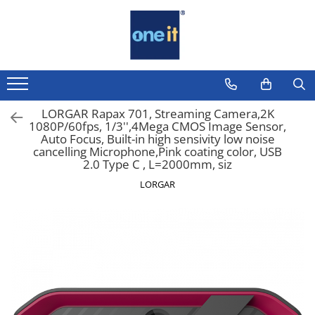
Toate Produsele
Laptop, Tablete & Telefoane
Laptop / Notebook
LORGAR Rapax 701, Streaming Camera,2K
1080P/60fps, 1/3'',4Mega CMOS Image Sensor,
Notebook Consumer
Auto Focus, Built-in high sensivity low noise
cancelling Microphone,Pink coating color, USB
Accesorii Laptop
2.0 Type C , L=2000mm, siz
Componente Laptop
LORGAR
Tablete & accesorii
Telefoane & accesorii
Smart Watch
Apple AirTag
Inele Smart