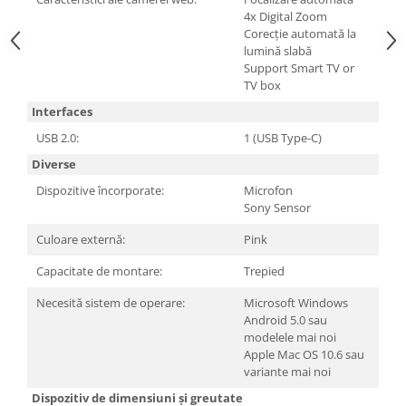
Televizoare & accesorii
4x Digital Zoom
Corecție automată la
Multiboard & Accessorii
lumină slabă
Support Smart TV or
Multimedia
TV box
Foto & Video
Interfaces
USB 2.0:
1 (USB Type-C)
Cloud si Aplicatii SaaS
Diverse
Sisteme Videoconferinta
Dispozitive încorporate:
Microfon
Securitate Date
Sony Sensor
Firewall
Culoare externă:
Pink
Antivirus
Capacitate de montare:
Trepied
Necesită sistem de operare:
Microsoft Windows
Android 5.0 sau
modelele mai noi
Apple Mac OS 10.6 sau
variante mai noi
Dispozitiv de dimensiuni și greutate