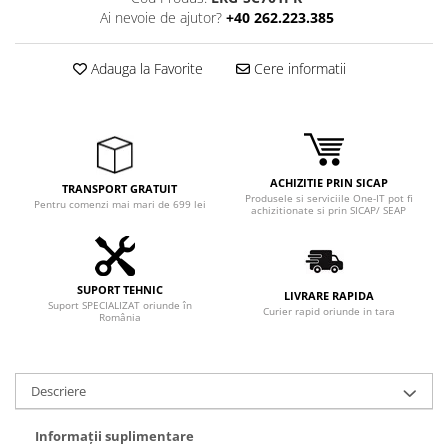
Adaptoare
Ai nevoie de ajutor?
+40 262.223.385
Boxe
Mouse
Adauga la Favorite
Cere informatii
Casti
Mouse Pad
Tastaturi
USB Hub
ACHIZITIE PRIN SICAP
TRANSPORT GRATUIT
Produsele si serviciile One-IT pot fi
Componente PC
Pentru comenzi mai mari de 699 lei
achizitionate si prin SICAP/ SEAP
Placi de Baza
Placi Video
SUPORT TEHNIC
LIVRARE RAPIDA
Suport SPECIALIZAT oriunde în
CPU
Curier rapid oriunde in tara
România
Memorii
SSD
Descriere
Hard Disc-uri
Informații suplimentare