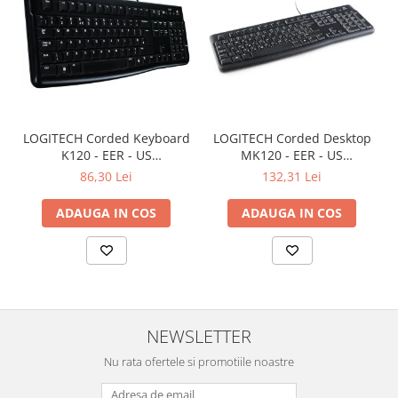
LOGITECH Corded Keyboard
LOGITECH Corded Desktop
K120 - EER - US
MK120 - EER - US
International layout
International layout
86,30 Lei
132,31 Lei
ADAUGA IN COS
ADAUGA IN COS
NEWSLETTER
Nu rata ofertele si promotiile noastre