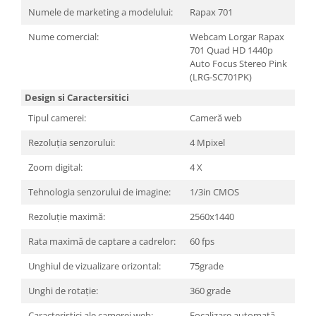
Carcase
Numele de marketing a modelului:
Rapax 701
Surse
Nume comercial:
Webcam Lorgar Rapax
701 Quad HD 1440p
Cooler
Auto Focus Stereo Pink
(LRG-SC701PK)
Servere & Componente
Design si Caractersitici
Componente Server
Tipul camerei:
Cameră web
Servere
Rezoluția senzorului:
4 Mpixel
Software
Zoom digital:
4 X
Retelistica & Supraveghere
Tehnologia senzorului de imagine:
1/3in CMOS
Printing
Rezoluție maximă:
2560x1440
Multifunctionale
Rata maximă de captare a cadrelor:
60 fps
Imprimante
Unghiul de vizualizare orizontal:
75grade
Imprimante 3D
Unghi de rotație:
360 grade
TV, Multimedia & Electronice
Caracteristici ale camerei web:
Focalizare automată