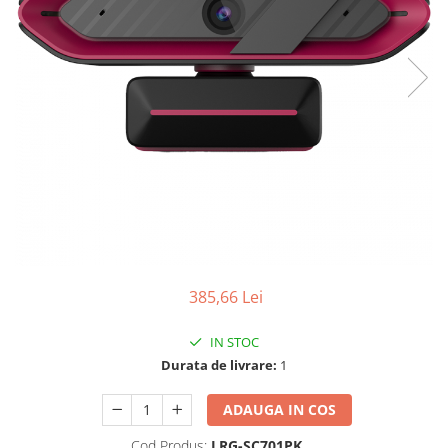
Ochelari Smart
Smartphone IPhone
Sisteme PC & Periferice
Sisteme Desktop & Monitoare
PC NUC
Gaming PC & Console
Desk Gaming
Microfoane & Casti Gaming
Mouse Gaming
385,66 Lei
Scaune Gaming
Tastaturi Gaming
IN STOC
Card Reader
Durata de livrare:
1
Periferice PC
ADAUGA IN COS
Camere Web
Cod Produs:
LRG-SC701PK